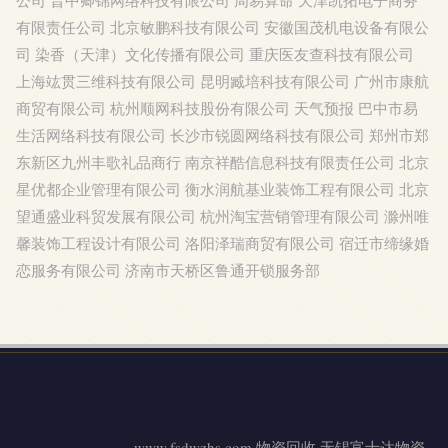
公司
晋中卿锦网络科技有限公司
周易算命
天津凯拓电子商务
有限责任公司
北京敏鹏科技有限公司
安徽国茂机电设备有限公
司
染香（天津）文化传播有限公司
重庆医友查科技有限公司
上海竑贯三维科技有限公司
昆明臧培科技有限公司
广州市康航
商贸有限公司
杭州顺网科技股份有限公司
天气预报
巴中市易
生活网络科技有限公司
长沙市锐圆网络科技有限公司
郑州市郑
东新区九州丰歌礼品商行
南京祥酷信息科技有限责任公司
北京
星优都企业管理有限公司
衡水润航基业装饰工程有限公司
北京
望通盛业科贸发展有限公司
杭州淘宝营销管理有限公司
滁州唯
馨装饰工程设计有限公司
洛阳泽瑞商贸有限公司
宿迁市缔缘婚
恋服务有限公司
济南市天桥区鲁通开锁服务部
地址：无锡市新吴区龙山路4号C幢416
电话：1386135**
Copyright © 2026
www.fsdwzhs.com
物资回收
无锡富士达物资