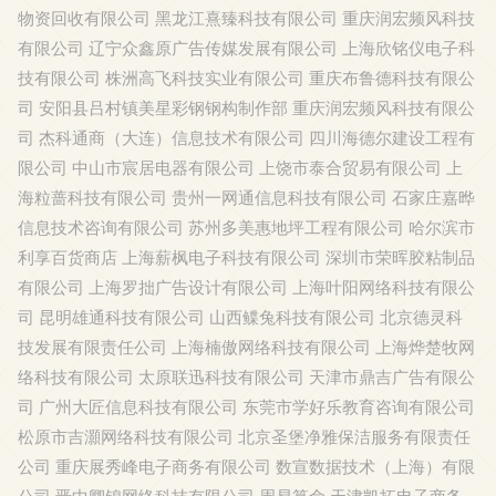
物资回收有限公司
黑龙江熹臻科技有限公司
重庆润宏频风科技
有限公司
辽宁众鑫原广告传媒发展有限公司
上海欣铭仪电子科
技有限公司
株洲高飞科技实业有限公司
重庆布鲁德科技有限公
司
安阳县吕村镇美星彩钢钢构制作部
重庆润宏频风科技有限公
司
杰科通商（大连）信息技术有限公司
四川海德尔建设工程有
限公司
中山市宸居电器有限公司
上饶市泰合贸易有限公司
上
海粒蔷科技有限公司
贵州一网通信息科技有限公司
石家庄嘉晔
信息技术咨询有限公司
苏州多美惠地坪工程有限公司
哈尔滨市
利享百货商店
上海薪枫电子科技有限公司
深圳市荣晖胶粘制品
有限公司
上海罗拙广告设计有限公司
上海叶阳网络科技有限公
司
昆明雄通科技有限公司
山西鲽兔科技有限公司
北京德灵科
技发展有限责任公司
上海楠傲网络科技有限公司
上海烨楚牧网
络科技有限公司
太原联迅科技有限公司
天津市鼎吉广告有限公
司
广州大匠信息科技有限公司
东莞市学好乐教育咨询有限公司
松原市吉灝网络科技有限公司
北京圣堡净雅保洁服务有限责任
公司
重庆展秀峰电子商务有限公司
数宣数据技术（上海）有限